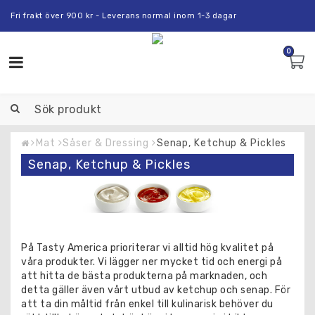
Fri frakt över 900 kr - Leverans normal inom 1-3 dagar
0
Toggle
navigation
Mat
Såser & Dressing
Senap, Ketchup & Pickles
Senap, Ketchup & Pickles
På Tasty America prioriterar vi alltid hög kvalitet på
våra produkter. Vi lägger ner mycket tid och energi på
att hitta de bästa produkterna på marknaden, och
detta gäller även vårt utbud av ketchup och senap. För
att ta din måltid från enkel till kulinarisk behöver du