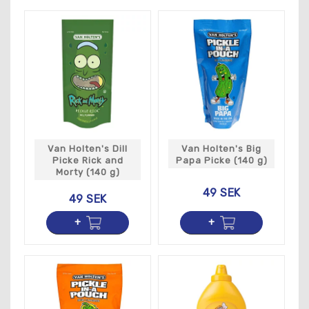
Vi vet att smaken är personlig och att olika måltider
kräver olika smaker. Därför har vi valt ut vårt sortiment
med omsorg för att se till att vi har något för alla. Vi
tror på att hög kvalitet och mångfald i utbudet är
nyckeln till att skapa en unik matupplevelse.
Så varför inte ta en titt på vårt sortiment av såser och
hitta din nya favorit? Oavsett om du vill ha en ketchup
med en speciell smak eller en senap med extra hetta,
så har vi något för dig på Tasty America.
Van Holten's Dill
Van Holten's Big
Picke Rick and
Papa Picke (140 g)
Morty (140 g)
49 SEK
49 SEK