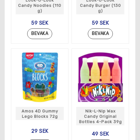
Look-O-Look
Look-O-Look
Candy Noodles (110
Candy Burger (130
g)
g)
59 SEK
59 SEK
BEVAKA
BEVAKA
Amos 4D Gummy
Nik-L-Nip Wax
Lego Blocks 72g
Candy Original
Bottles 4-Pack 39g
29 SEK
49 SEK