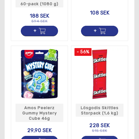
60-pack (1080 g)
108 SEK
188 SEK
594 SEK
- 56%
Amos Peelerz
Lösgodis Skittles
Gummy Mystery
Storpack (1,6 kg)
Cube 46g
228 SEK
29,90 SEK
515 SEK