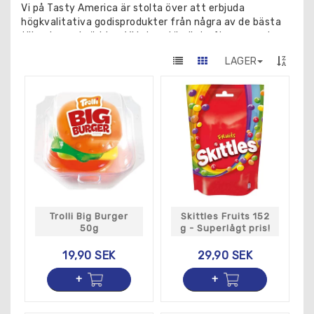
Vi på Tasty America är stolta över att erbjuda
högkvalitativa godisprodukter från några av de bästa
tillverkarna i världen. Vi letar ständigt efter nya och
spännande smaker för att berika vårt sortiment och
LAGER
säkerställa att våra kunder alltid hittar det de söker.
Besök oss på Tasty America för att uppleva vårt
fantastiska utbud av godis från hela världen. Vi tror att
alla förtjänar en godbit ibland, så varför inte unna dig
det bästa av det bästa? Vi ser fram emot att
välkomna dig till vår butik och ge dig en smakupplevelse
som du sent kommer att glömma.
Trolli Big Burger
Skittles Fruits 152
50g
g - Superlågt pris!
19,90 SEK
29,90 SEK