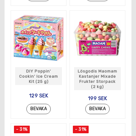
DIY Poppin'
Lösgodis Maomam
Cookin' Ice Cream
Kastanjer Mixade
Kit (25 g)
Frukter Storpack
(2 kg)
129 SEK
199 SEK
BEVAKA
BEVAKA
- 31%
- 31%