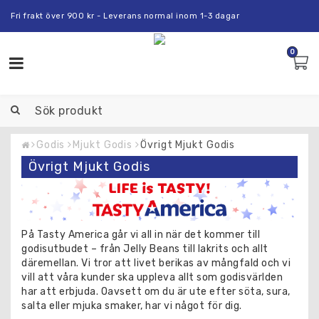
Fri frakt över 900 kr - Leverans normal inom 1-3 dagar
0
Toggle
navigation
Godis
Mjukt Godis
Övrigt Mjukt Godis
Övrigt Mjukt Godis
På Tasty America går vi all in när det kommer till
godisutbudet – från Jelly Beans till lakrits och allt
däremellan. Vi tror att livet berikas av mångfald och vi
vill att våra kunder ska uppleva allt som godisvärlden
har att erbjuda. Oavsett om du är ute efter söta, sura,
salta eller mjuka smaker, har vi något för dig.