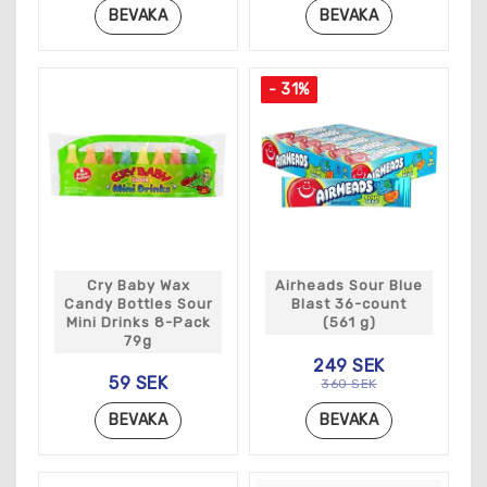
BEVAKA
BEVAKA
- 31%
Cry Baby Wax
Airheads Sour Blue
Candy Bottles Sour
Blast 36-count
Mini Drinks 8-Pack
(561 g)
79g
249 SEK
59 SEK
360 SEK
BEVAKA
BEVAKA