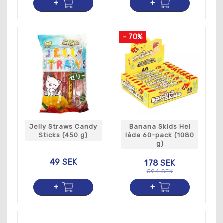
- 70%
Jelly Straws Candy
Banana Skids Hel
Sticks (450 g)
låda 60-pack (1080
g)
49 SEK
178 SEK
594 SEK