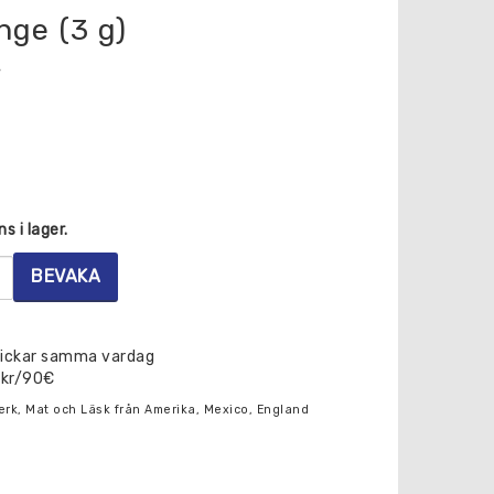
nge (3 g)
s i lager.
BEVAKA
skickar samma vardag
0kr/90€
erk, Mat och Läsk från Amerika, Mexico, England