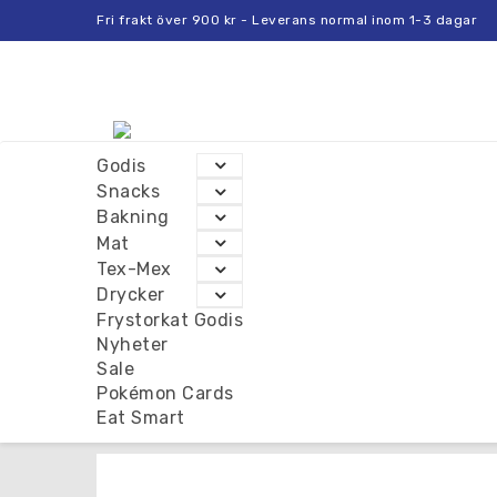
Fri frakt över 900 kr - Leverans normal inom 1-3 dagar
Godis
Snacks
Bakning
Mat
Tex-Mex
Drycker
Frystorkat Godis
Nyheter
Sale
Pokémon Cards
Eat Smart