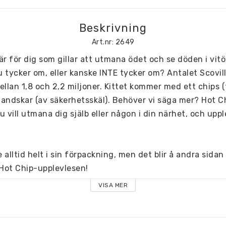
Beskrivning
Art.nr: 2649
r för dig som gillar att utmana ödet och se döden i vitö
u tycker om, eller kanske INTE tycker om? Antalet Scovil
llan 1,8 och 2,2 miljoner. Kittet kommer med ett chips (tr
andskar (av säkerhetsskäl). Behöver vi säga mer? Hot Ch
du vill utmana dig själb eller någon i din närhet, och upp
lltid helt i sin förpackning, men det blir å andra sidan e
 Hot Chip-upplevlesen!
VISA MER