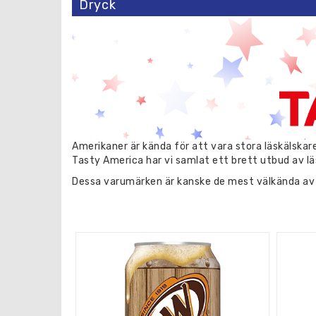
Dryck
Amerikaner är kända för att vara stora läskälskar
Tasty America har vi samlat ett brett utbud av lä
Dessa varumärken är kanske de mest välkända av
har funnits i åratal, kommer nya smaker och limit
spännande läsknyheterna.
Coca Cola är ett av de mest kända läskvarumärkena 
Coke och Coke Zero. Vi har också en rad andra Coca
Pepsi är en annan populär läskproducent som erbjud
kick av koffein och energi har vi också en mängd
Mountain Dew är en annan favorit bland läskälska
smaker, inklusive klassisk Mountain Dew, Code Re