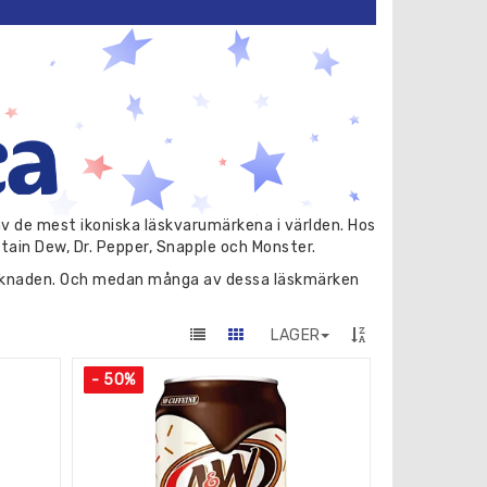
av de mest ikoniska läskvarumärkena i världen. Hos
tain Dew, Dr. Pepper, Snapple och Monster.
arknaden. Och medan många av dessa läskmärken
ter att erbjuda våra kunder de senaste och mest
LAGER
a-produkter, inklusive klassiska Coca Cola, Diet
fredsställa alla smaker och preferenser.
- 50%
si och Pepsi Max. För de som letar efter en extra
onster Rehab och Monster Juiced.
kning. Vi har ett brett utbud av Mountain Dew-