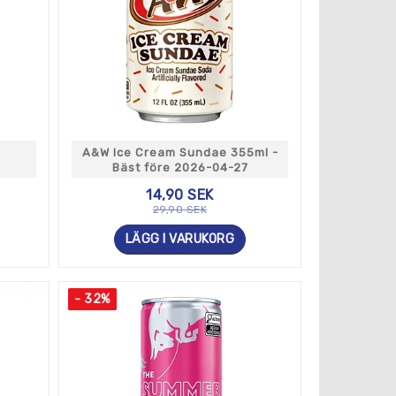
e och fruktjuice. Vi har också ett brett utbud av
från USA. Vi strävar alltid efter att uppdatera
e senaste och mest spännande läsknyheterna.
maker och preferenser. Oavsett om du letar efter
s vad du söker efter.
A&W Ice Cream Sundae 355ml -
 besöka Tasty America för att uppleva de mest
Bäst före 2026-04-27
14,90 SEK
29,90 SEK
LÄGG I VARUKORG
- 32%