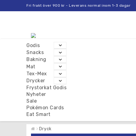
Fri frakt över 900 kr - Leverans normal inom 1-3 dagar
Godis
Snacks
Bakning
Mat
Tex-Mex
Drycker
Frystorkat Godis
Nyheter
Sale
Pokémon Cards
Eat Smart
Dryck