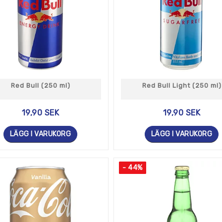
i också Snapple-drycker, som är kända för sin unika blandning av t
er och Gatorade.
uda våra kunder de mest ikoniska och spännande läskvarumärkena 
h limited editions, så att våra kunder alltid har tillgång till d
o att hjälpa dig att hitta den perfekta läsken som passar dina s
ar vi kunskapen och expertisen för att hjälpa dig att hitta preci
Red Bull (250 ml)
Red Bull Light (250 ml)
r något att svalka dig med på en varm sommardag, tveka inte att
19,90 SEK
19,90 SEK
LÄGG I VARUKORG
LÄGG I VARUKORG
- 44%