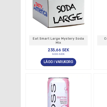
Eat Smart Large Mystery Soda
C
Mix
235,66 SEK
500 SEK
LÄGG I VARUKORG