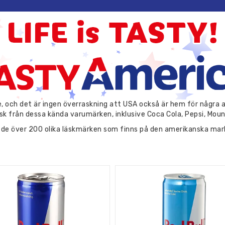
e, och det är ingen överraskning att USA också är hem för några 
sk från dessa kända varumärken, inklusive Coca Cola, Pepsi, Moun
 de över 200 olika läskmärken som finns på den amerikanska m
ed editions ut hela tiden. Hos Tasty America strävar vi alltid ef
i världen, och vi är stolta över att erbjuda en rad olika Coca Col
 Cola-varianter, såsom Cherry Coke och Vanilla Coke, för att till
er en mängd olika läskedrycker, från klassisk Pepsi till Diet Pep
 olika Monster Energy-drycker, med smaker som Monster Ultra, M
re, med sin karakteristiska citrus-smak och lysande gröna förpac
d och Game Fuel.