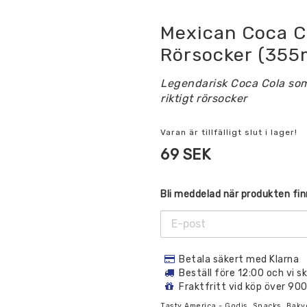
Mexican Coca Co
Rörsocker (355
Legendarisk Coca Cola so
riktigt rörsocker
Varan är tillfälligt slut i lager!
69 SEK
Bli meddelad när produkten finn
Betala säkert med Klarna
Beställ före 12:00 och vi 
Fraktfritt vid köp över 90
Tasty America - Godis, Snacks, Bakv