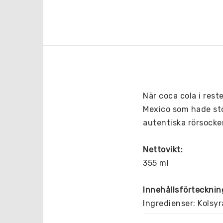
När coca cola i rest
Mexico som hade sto
autentiska rörsock
Nettovikt: 
355 ml
Innehållsförtecknin
Ingredienser: Kolsyr
Koffein.