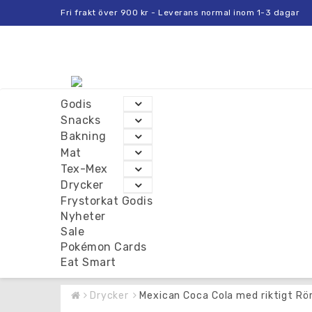
Fri frakt över 900 kr - Leverans normal inom 1-3 dagar
Godis
Snacks
Bakning
Mat
Tex-Mex
Drycker
Frystorkat Godis
Nyheter
Sale
Pokémon Cards
Eat Smart
Drycker
Mexican Coca Cola med riktigt Rö