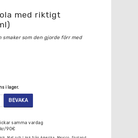
la med riktigt
ml)
m smaker som den gjorde förr med
s i lager.
BEVAKA
skickar samma vardag
0kr/90€
erk, Mat och Läsk från Amerika, Mexico, England