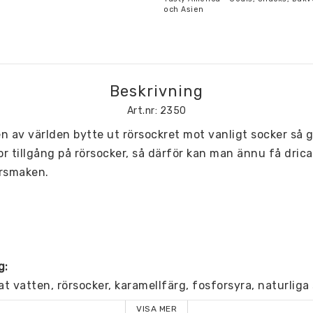
och Asien
Beskrivning
Art.nr: 2350
en av världen bytte ut rörsockret mot vanligt socker så gj
r tillgång på rörsocker, så därför kan man ännu få drica
ersmaken.
g:
at vatten, rörsocker, karamellfärg, fosforsyra, naturlig
VISA MER