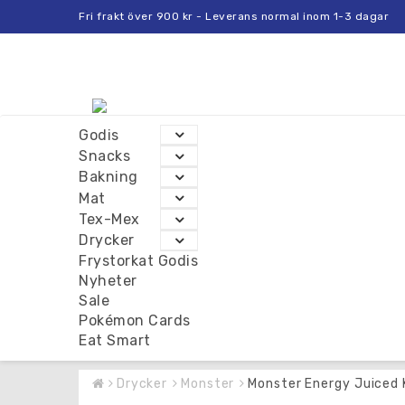
Fri frakt över 900 kr - Leverans normal inom 1-3 dagar
Godis
Snacks
Bakning
Mat
Tex-Mex
Drycker
Frystorkat Godis
Nyheter
Sale
Pokémon Cards
Eat Smart
Drycker
Monster
Monster Energy Juiced 