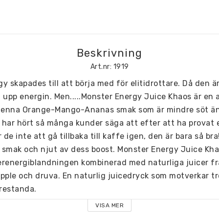
Beskrivning
Art.nr: 1919
 skapades till att börja med för elitidrottare. Då den är 
upp energin. Men.....Monster Energy Juice Khaos är en av
 denna Orange-Mango-Ananas smak som är mindre söt än
i har hört så många kunder säga att efter att ha provat 
e inte att gå tillbaka till kaffe igen, den är bara så bra
a smak och njut av dess boost. Monster Energy Juice Khao
renergiblandningen kombinerad med naturliga juicer från
ple och druva. En naturlig juicedryck som motverkar trö
prestanda.
VISA MER
ation: