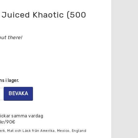
 Juiced Khaotic (500
ut there!
s i lager.
BEVAKA
skickar samma vardag
0kr/90€
erk, Mat och Läsk från Amerika, Mexico, England