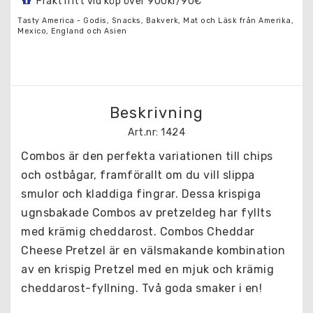
Fraktfritt vid köp över 900kr/90€
Tasty America - Godis, Snacks, Bakverk, Mat och Läsk från Amerika,
Mexico, England och Asien
Beskrivning
Art.nr: 1424
Combos är den perfekta variationen till chips 
och ostbågar, framförallt om du vill slippa 
smulor och kladdiga fingrar. Dessa krispiga 
ugnsbakade Combos av pretzeldeg har fyllts 
med krämig cheddarost. Combos Cheddar 
Cheese Pretzel är en välsmakande kombination 
av en krispig Pretzel med en mjuk och krämig 
cheddarost-fyllning. Två goda smaker i en!