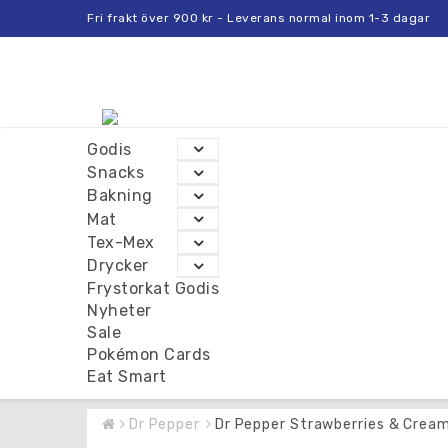
Fri frakt över 900 kr - Leverans normal inom 1-3 dagar
Godis
Snacks
Bakning
Mat
Tex-Mex
Drycker
Frystorkat Godis
Nyheter
Sale
Pokémon Cards
Eat Smart
Dr Pepper
Dr Pepper Strawberries & Cream