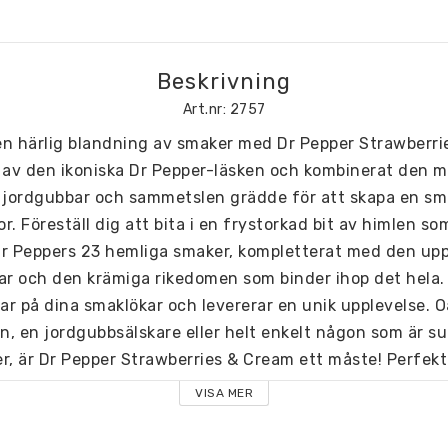
Beskrivning
Art.nr: 2757
n härlig blandning av smaker med Dr Pepper Strawberrie
 av den ikoniska Dr Pepper-läsken och kombinerat den me
jordgubbar och sammetslen grädde för att skapa en sm
or.
Föreställ dig att bita i en frystorkad bit av himlen s
r Peppers 23 hemliga smaker, kompletterat med den upp
ar och den krämiga rikedomen som binder ihop det hela.
r på dina smaklökar och levererar en unik upplevelse.
O
n, en jordgubbsälskare eller helt enkelt någon som är su
r, är Dr Pepper Strawberries & Cream ett måste!
Perfekt 
a begär eller överraska dina smaklökar med något nytt oc
VISA MER
sinnen och lyfta ditt samsinne med  Dr Pepper Strawberr
 väntar på att du ska njuta, så missa inte det!
Beställ d