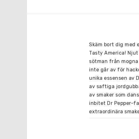
Skäm bort dig med e
Tasty America!
Njut
sötman från mogna 
inte går av för hack
unika essensen av D
av saftiga jordgubb
av smaker som dansa
inbitet Dr Pepper-fa
extraordinära smake
tillfredsställa din
redo att reta dina 
ett smakäventyr som