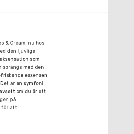
s & Cream, nu hos 
d den ljuvliga 
aksensation som 
om sprängs med den 
friskande essensen 
Det är en symfoni 
avsett om du är ett 
gen på 
för att 
h spännande.
Gör dig 
ies & Cream.
Det är 
in nu och upplev 