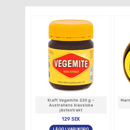
Kraft Vegemite 220 g –
Marm
Australiens klassiska
jästextrakt
129 SEK
LÄGG I VARUKORG