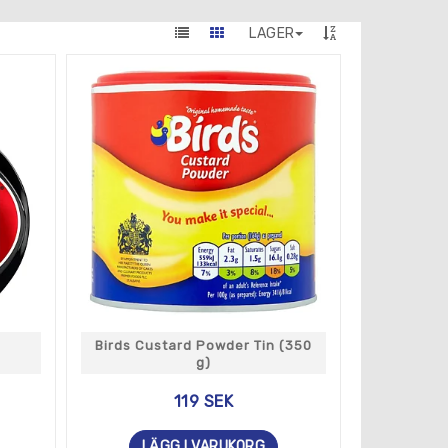
LAGER
Birds Custard Powder Tin (350
g)
119 SEK
LÄGG I VARUKORG