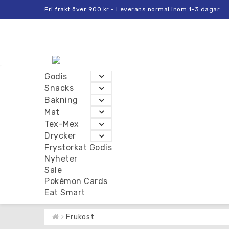
Fri frakt över 900 kr - Leverans normal inom 1-3 dagar
Godis
Snacks
Bakning
Mat
Tex-Mex
Drycker
Frystorkat Godis
Nyheter
Sale
Pokémon Cards
Eat Smart
Frukost